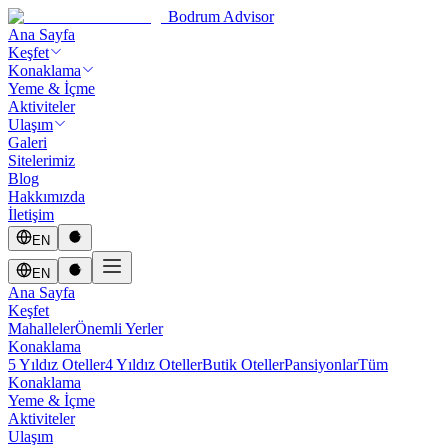
Bodrum Advisor
Ana Sayfa
Keşfet
Konaklama
Yeme & İçme
Aktiviteler
Ulaşım
Galeri
Sitelerimiz
Blog
Hakkımızda
İletişim
EN
EN
Ana Sayfa
Keşfet
Mahalleler
Önemli Yerler
Konaklama
5 Yıldız Oteller
4 Yıldız Oteller
Butik Oteller
Pansiyonlar
Tüm
Konaklama
Yeme & İçme
Aktiviteler
Ulaşım