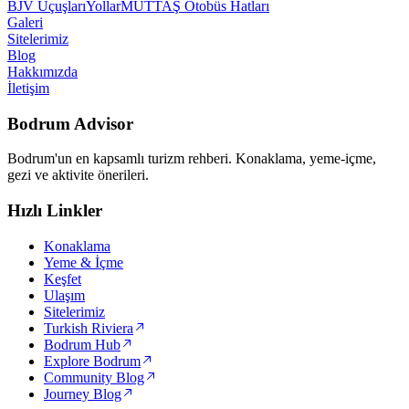
BJV Uçuşları
Yollar
MUTTAŞ Otobüs Hatları
Galeri
Sitelerimiz
Blog
Hakkımızda
İletişim
Bodrum Advisor
Bodrum'un en kapsamlı turizm rehberi. Konaklama, yeme-içme,
gezi ve aktivite önerileri.
Hızlı Linkler
Konaklama
Yeme & İçme
Keşfet
Ulaşım
Sitelerimiz
Turkish Riviera
Bodrum Hub
Explore Bodrum
Community Blog
Journey Blog