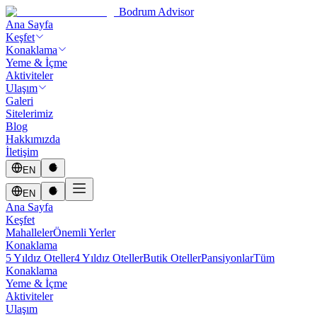
Bodrum Advisor
Ana Sayfa
Keşfet
Konaklama
Yeme & İçme
Aktiviteler
Ulaşım
Galeri
Sitelerimiz
Blog
Hakkımızda
İletişim
EN
EN
Ana Sayfa
Keşfet
Mahalleler
Önemli Yerler
Konaklama
5 Yıldız Oteller
4 Yıldız Oteller
Butik Oteller
Pansiyonlar
Tüm
Konaklama
Yeme & İçme
Aktiviteler
Ulaşım