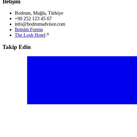
İletişim
Bodrum, Muğla, Türkiye
+90 252 123 45 67
info@bodrumadvisor.com
İletişim Formu
The Losh Hotel
Takip Edin