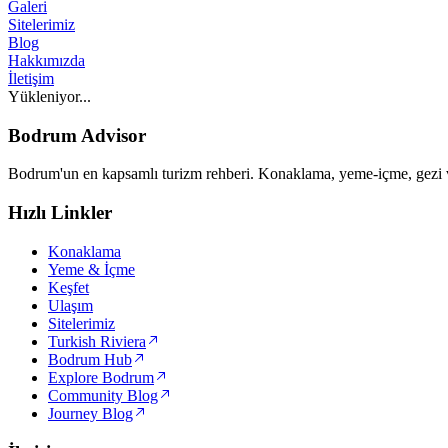
Galeri
Sitelerimiz
Blog
Hakkımızda
İletişim
Yükleniyor...
Bodrum Advisor
Bodrum'un en kapsamlı turizm rehberi. Konaklama, yeme-içme, gezi ve
Hızlı Linkler
Konaklama
Yeme & İçme
Keşfet
Ulaşım
Sitelerimiz
Turkish Riviera
Bodrum Hub
Explore Bodrum
Community Blog
Journey Blog