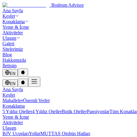
Bodrum Advisor
Ana Sayfa
Keşfet
Konaklama
Yeme & İçme
Aktiviteler
Ulaşım
Galeri
Sitelerimiz
Blog
Hakkımızda
İletişim
EN
EN
Ana Sayfa
Keşfet
Mahalleler
Önemli Yerler
Konaklama
5 Yıldız Oteller
4 Yıldız Oteller
Butik Oteller
Pansiyonlar
Tüm Konakl
Yeme & İçme
Aktiviteler
Ulaşım
BJV Uçuşları
Yollar
MUTTAŞ Otobüs Hatları