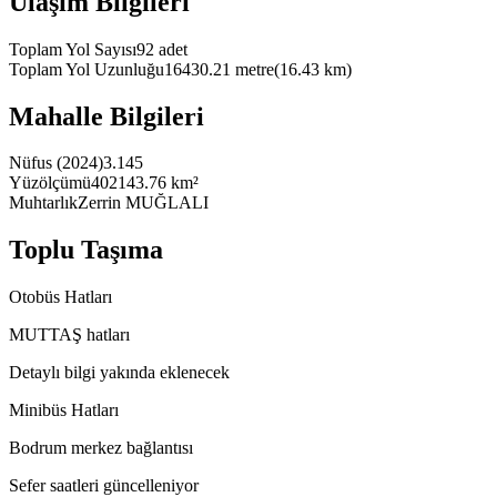
Ulaşım Bilgileri
Toplam Yol Sayısı
92
adet
Toplam Yol Uzunluğu
16430.21
metre
(
16.43
km)
Mahalle Bilgileri
Nüfus (2024)
3.145
Yüzölçümü
402143.76 km²
Muhtarlık
Zerrin MUĞLALI
Toplu Taşıma
Otobüs Hatları
MUTTAŞ hatları
Detaylı bilgi yakında eklenecek
Minibüs Hatları
Bodrum merkez bağlantısı
Sefer saatleri güncelleniyor