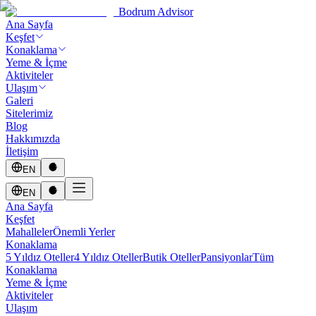
Bodrum Advisor
Ana Sayfa
Keşfet
Konaklama
Yeme & İçme
Aktiviteler
Ulaşım
Galeri
Sitelerimiz
Blog
Hakkımızda
İletişim
EN
EN
Ana Sayfa
Keşfet
Mahalleler
Önemli Yerler
Konaklama
5 Yıldız Oteller
4 Yıldız Oteller
Butik Oteller
Pansiyonlar
Tüm
Konaklama
Yeme & İçme
Aktiviteler
Ulaşım