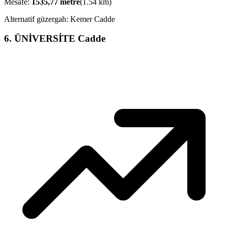
Mesafe:
1535,77
metre
(
1.54
km)
Alternatif güzergah:
Kemer Cadde
6
.
ÜNİVERSİTE Cadde