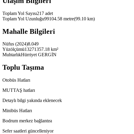
Ulaşım Bilgileri
Toplam Yol Sayısı
217
adet
Toplam Yol Uzunluğu
99104.58
metre
(
99.10
km)
Mahalle Bilgileri
Nüfus (2024)
8.049
Yüzölçümü
13271357.18 km²
Muhtarlık
Hürriyet GERGİN
Toplu Taşıma
Otobüs Hatları
MUTTAŞ hatları
Detaylı bilgi yakında eklenecek
Minibüs Hatları
Bodrum merkez bağlantısı
Sefer saatleri güncelleniyor