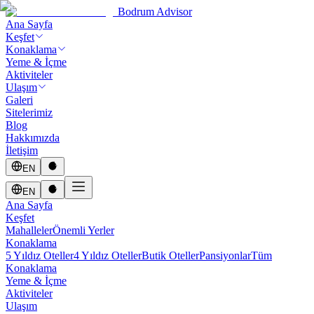
Bodrum Advisor
Ana Sayfa
Keşfet
Konaklama
Yeme & İçme
Aktiviteler
Ulaşım
Galeri
Sitelerimiz
Blog
Hakkımızda
İletişim
EN
EN
Ana Sayfa
Keşfet
Mahalleler
Önemli Yerler
Konaklama
5 Yıldız Oteller
4 Yıldız Oteller
Butik Oteller
Pansiyonlar
Tüm
Konaklama
Yeme & İçme
Aktiviteler
Ulaşım